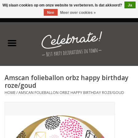
Wij slaan cookies op om onze website te verbeteren. Is dat akkoord?
Ja
Nee
Meer over cookies »
0 Artikelen - €0,00
Home
Latex ballonnen
Folie ballonnen
Amscan folieballon orbz happy birthday
Verjaardag thema's
roze/goud
HOME
/
AMSCAN FOLIEBALLON ORBZ HAPPY BIRTHDAY ROZE/GOUD
Feestversiering
Speciale momenten
Kinderfeestjes