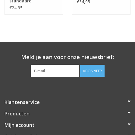
standaard
€34,95
waardoor de ballon weer mooi strak wordt.
€24,95
Vullen met lucht?
Het is mogelijk om de ballon met lucht te vullen. Dit kan m.b.v.
van een pompje met een lange tuit of met een rietje.
Meld je aan voor onze nieuwsbrief:
ABONNEER
Klantenservice
Producten
Mijn account