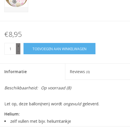
€8,95
+
TOEVOEGEN AAN WINKELWAGEN
-
Informatie
Reviews
(0)
Beschikbaarheid:
Op voorraad
(8)
Let op, deze ballon(nen) wordt
ongevuld
geleverd.
Helium:
zelf vullen met bijv. heliumtankje
ballon blijft zweven