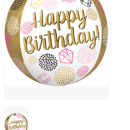
Cadeaus
Schmink&beauty
Accessoires