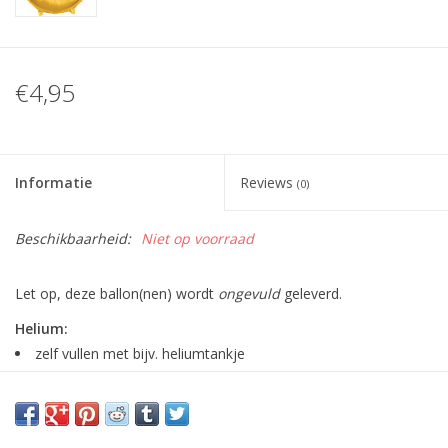
€4,95
Informatie
Reviews
(0)
Beschikbaarheid:
Niet op voorraad
Let op, deze ballon(nen) wordt
ongevuld
geleverd.
Helium:
zelf vullen met bijv. heliumtankje
ballon blijft zweven
minimaal 1 week goed (meestal veel langer)
maximaal plezier