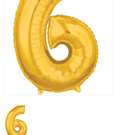
Cadeaus
Schmink&beauty
Accessoires