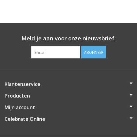
Het is mogelijk om de ballon met lucht te vullen. Dit kan m.b.v.
van een pompje met een lange tuit of met een rietje.
Meld je aan voor onze nieuwsbrief:
ABONNEER
Klantenservice
Producten
Mijn account
Celebrate Online