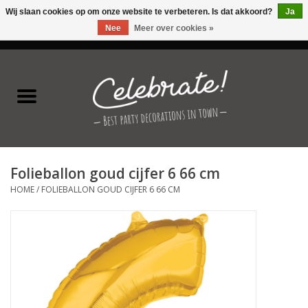
Wij slaan cookies op om onze website te verbeteren. Is dat akkoord?
Ja
Nee
Meer over cookies »
0 Artikelen - €0,00
Home
Latex ballonnen
Folie ballonnen
Folieballon goud cijfer 6 66 cm
Verjaardag thema's
HOME
/
FOLIEBALLON GOUD CIJFER 6 66 CM
Feestversiering
Speciale momenten
Kinderfeestjes