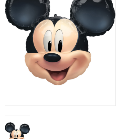
Cadeaus
Schmink&beauty
Accessoires