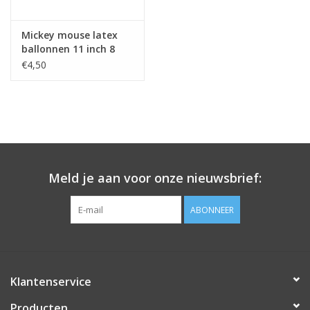
Mickey mouse latex
ballonnen 11 inch 8
stuks
€4,50
Meld je aan voor onze nieuwsbrief:
ABONNEER
Klantenservice
Producten