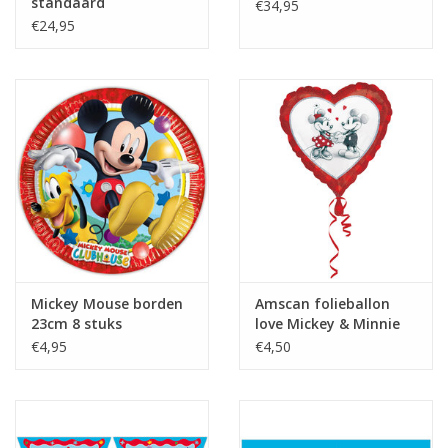
standaard
€34,95
waardoor de ballon weer mooi strak wordt.
€24,95
Vullen met lucht?
Het is mogelijk om de ballon met lucht te vullen. Dit kan m.b.v.
van een pompje met een lange tuit of met een rietje.
Mickey Mouse borden
Amscan folieballon
23cm 8 stuks
love Mickey & Minnie
45 cm
€4,95
€4,50