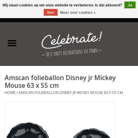
Wij slaan cookies op om onze website te verbeteren. Is dat akkoord?
Ja
Nee
Meer over cookies »
0 Artikelen - €0,00
Home
Latex ballonnen
Folie ballonnen
Amscan folieballon Disney jr Mickey
Verjaardag thema's
Mouse 63 x 55 cm
HOME
/
AMSCAN FOLIEBALLON DISNEY JR MICKEY MOUSE 63 X 55 CM
Feestversiering
Speciale momenten
Kinderfeestjes