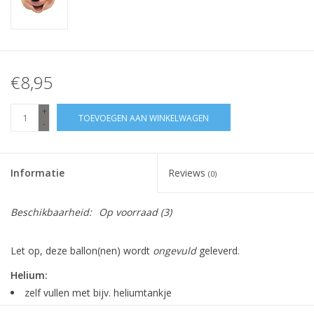
€8,95
+
TOEVOEGEN AAN WINKELWAGEN
-
Informatie
Reviews
(0)
Beschikbaarheid:
Op voorraad
(3)
Let op, deze ballon(nen) wordt
ongevuld
geleverd.
Helium:
zelf vullen met bijv. heliumtankje
ballon blijft zweven