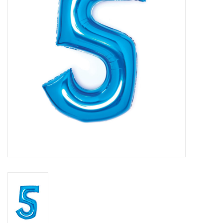
Cadeaus
Schmink&beauty
Accessoires