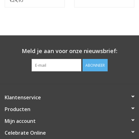
€24,95
Vullen met lucht?
Het is mogelijk om de ballon met lucht te vullen. Dit kan m.b.v.
van een pompje met een lange tuit of met een rietje.
Meld je aan voor onze nieuwsbrief:
ABONNEER
Klantenservice
Producten
Mijn account
Celebrate Online