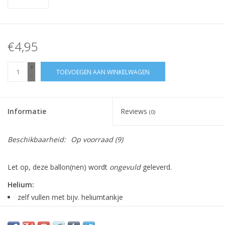
€4,95
+
TOEVOEGEN AAN WINKELWAGEN
-
Informatie
Reviews
(0)
Beschikbaarheid:
Op voorraad
(9)
Let op, deze ballon(nen) wordt
ongevuld
geleverd.
Helium:
zelf vullen met bijv. heliumtankje
ballon blijft zweven
minimaal 1 week goed (meestal veel langer)