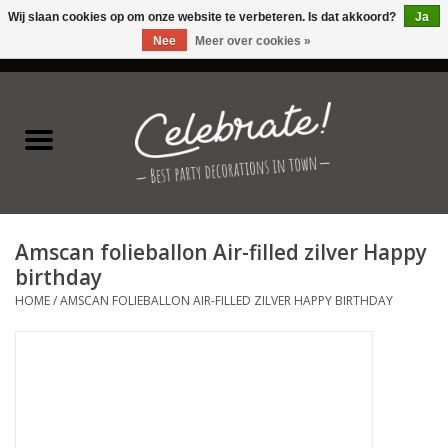
Wij slaan cookies op om onze website te verbeteren. Is dat akkoord?
Ja
Nee
Meer over cookies »
0 Artikelen - €0,00
Home
Latex ballonnen
Folie ballonnen
Amscan folieballon Air-filled zilver Happy
Verjaardag thema's
birthday
HOME
/
AMSCAN FOLIEBALLON AIR-FILLED ZILVER HAPPY BIRTHDAY
Feestversiering
Speciale momenten
Kinderfeestjes