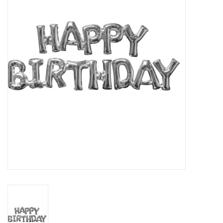
Cadeaus
Schmink&beauty
Accessoires