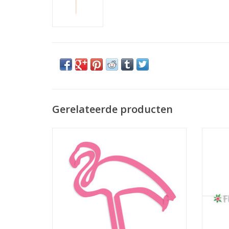
Gerelateerde producten
Amscan koekjes vorm flamingo
Amsca
TOEVOEGEN AAN WINKELWAGEN