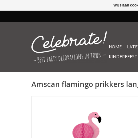
Wij slaan coo
HOME
LATE
KINDERFEEST
Amscan flamingo prikkers lan