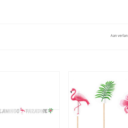
Aan verlan
n flamingo paradise letterslinger
Flamingo party prikkers 20 st
1.35 meter