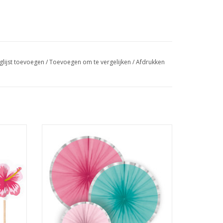
glijst toevoegen
/
Toevoegen om te vergelijken
/
Afdrukken
uks
Amscan flamingo papieren waaiers 3 stuks