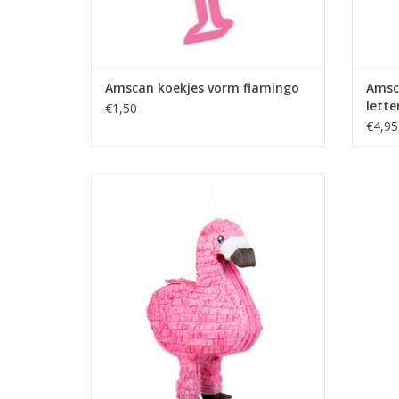
Amscan koekjes vorm flamingo
Amsc
lette
€1,50
€4,95
Boland pinata flamingo
TOEVOEGEN AAN WINKELWAGEN