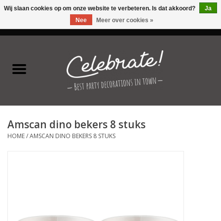
Wij slaan cookies op om onze website te verbeteren. Is dat akkoord?
Ja
Nee
Meer over cookies »
0 Artikelen - €0,00
Home
Latex ballonnen
Folie ballonnen
Amscan dino bekers 8 stuks
Verjaardag thema's
HOME
/
AMSCAN DINO BEKERS 8 STUKS
Feestversiering
Speciale momenten
Kinderfeestjes