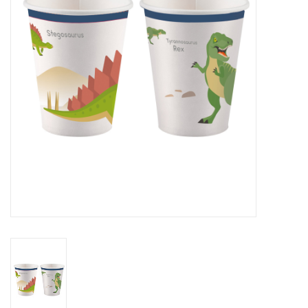
Cadeaus
Schmink&beauty
Accessoires