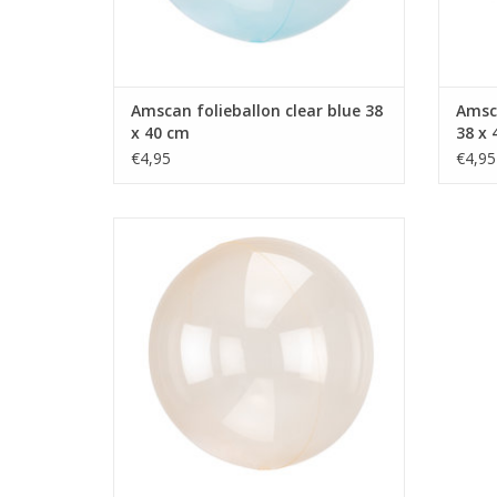
Amscan folieballon clear blue 38
Amsca
x 40 cm
38 x 
€4,95
€4,95
Amscan folieballon clear oranje 38 x 40
cm
TOEVOEGEN AAN WINKELWAGEN