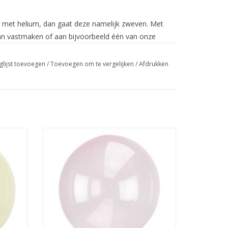
ult met helium, dan gaat deze namelijk zweven. Met
 aan vastmaken of aan bijvoorbeeld één van onze
 folieballon met helium te vullen. Dat kan
umtankjes
. Folieballonnen hebben een zelfsluitend
glijst toevoegen
/
Toevoegen om te vergelijken
/
Afdrukken
te knopen en waarmee je de ballon kunt bijvullen. Na
n, je kunt de ballon dan bijvullen met helium maar
ietje kun je met de mond een beetje lucht bij
rdt.
x 40 cm
Amscan folieballon clear light pink 38 x 40
cm
n. Dit kan m.b.v. van een pompje met een lange tuit
GEN
TOEVOEGEN AAN WINKELWAGEN