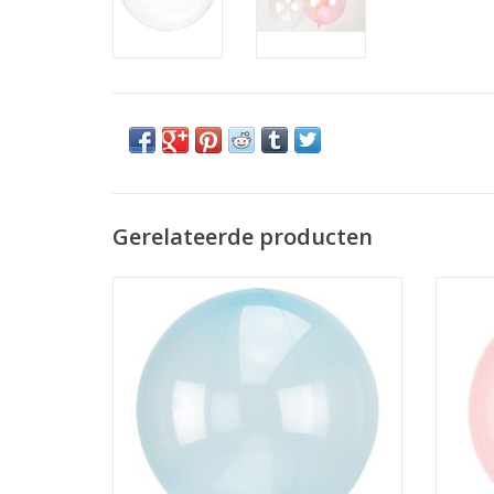
Gerelateerde producten
Amscan folieballon clear blue 38 x 40 cm
Amscan
TOEVOEGEN AAN WINKELWAGEN
TO