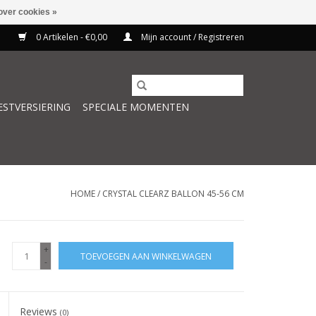
over cookies »
0 Artikelen - €0,00
Mijn account / Registreren
ESTVERSIERING
SPECIALE MOMENTEN
HOME
/
CRYSTAL CLEARZ BALLON 45-56 CM
+
TOEVOEGEN AAN WINKELWAGEN
-
Reviews
(0)