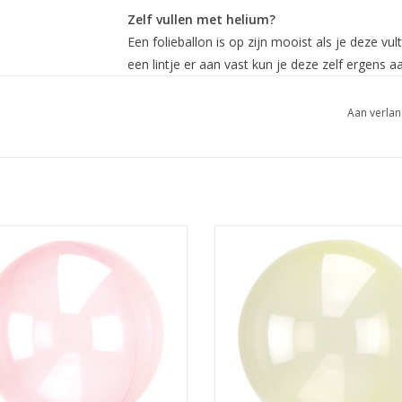
Zelf vullen met helium?
Een folieballon is op zijn mooist als je deze v
een lintje er aan vast kun je deze zelf ergens
ballongewichtjes
. Het is heel eenvoudig om een
bijvoorbeeld met één van onze disposable
heli
Aan verlan
ventiel waardoor je de ballon niet dicht hoeft 
een tijdje zal de folieballon wat zachter worde
dat kan eventueel ook met een rietje. Met een r
blazen waardoor de ballon weer mooi strak wo
Vullen met lucht?
 folieballon clear fuchsia 38 x 40
Amscan folieballon clear geel 38 
cm
Het is mogelijk om de ballon met lucht te vulle
TOEVOEGEN AAN WINKELWA
of met een rietje.
EVOEGEN AAN WINKELWAGEN