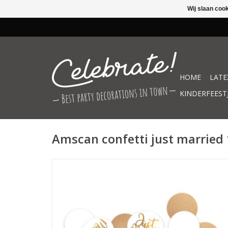
Wij slaan coo
HOME
LATE
KINDERFEEST
Amscan confetti just married