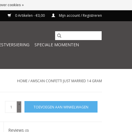
over cookies »
0 Artikelen - €0,00
Mijn account / Registreren
ESTVERSIERING
SPECIALE MOMENTEN
HOME
/
AMSCAN CONFETTI JUST MARRIED 14 GRAM
+
TOEVOEGEN AAN WINKELWAGEN
-
Reviews
(0)