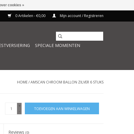
over cookies »
0 Artikelen - €0,00
Mijn account / Registreren
ESTVERSIERING
SPECIALE MOMENTEN
HOME
/
AMSCAN CHROOM BALLON ZILVER 6 STUKS
+
TOEVOEGEN AAN WINKELWAGEN
-
Reviews
(0)