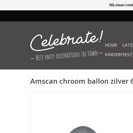
Wij slaan coo
HOME
LATE
KINDERFEEST
Amscan chroom ballon zilver 