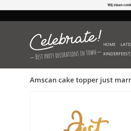
Wij slaan coo
HOME
LATE
KINDERFEEST
Amscan cake topper just mar