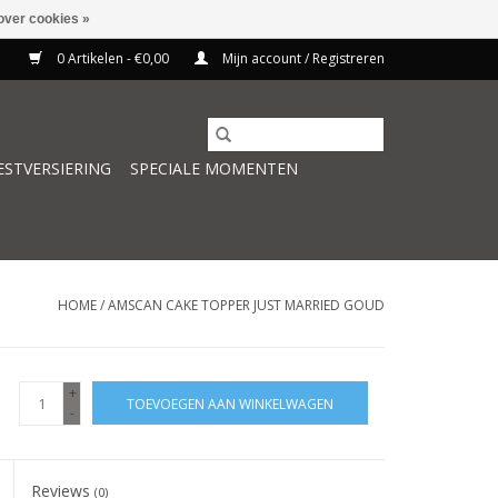
over cookies »
0 Artikelen - €0,00
Mijn account / Registreren
ESTVERSIERING
SPECIALE MOMENTEN
HOME
/
AMSCAN CAKE TOPPER JUST MARRIED GOUD
+
TOEVOEGEN AAN WINKELWAGEN
-
Reviews
(0)