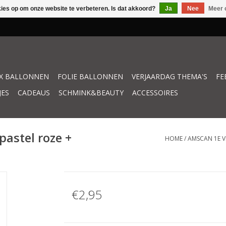
kies op om onze website te verbeteren. Is dat akkoord?
Ja
Nee
Meer 
X BALLONNEN
FOLIE BALLONNEN
VERJAARDAG THEMA'S
FE
JES
CADEAUS
SCHMINK&BEAUTY
ACCESSOIRES
astel roze +
HOME
/
AMSCAN 1E V
€2,95