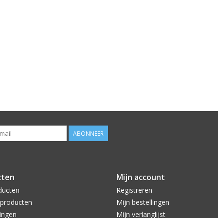
ABONNEER
cten
Mijn account
ducten
Registreren
producten
Mijn bestellingen
ingen
Mijn verlanglijst