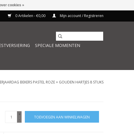
over cookies »
0 Artikelen - €0,00
Mijn account / Registreren
ESTVERSIERING
SPECIALE MOMENTEN
ERJAARDAG BEKERS PASTEL ROZE + GOUDEN HARTJES 8 STUKS
+
TOEVOEGEN AAN WINKELWAGEN
-