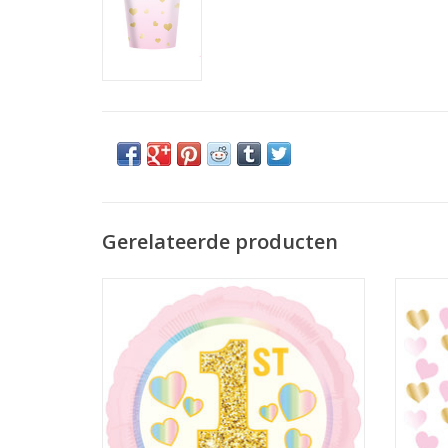
Gerelateerde producten
Amscan folieballon 1st birthday pastel
Amscan
roze/goud 43 cm
TOEVOEGEN AAN WINKELWAGEN
TO