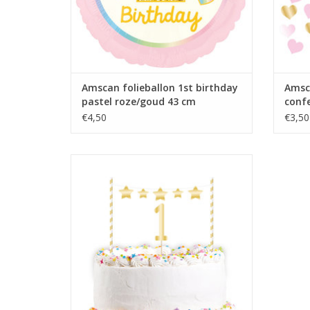
Amscan folieballon 1st birthday
Amsc
pastel roze/goud 43 cm
confe
gra
€4,50
€3,50
Amscan 1e verjaardag taarttopper goud
TOEVOEGEN AAN WINKELWAGEN