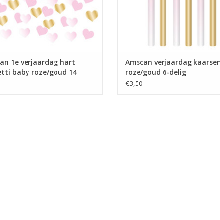
an 1e verjaardag hart
Amscan verjaardag kaarsen
tti baby roze/goud 14
roze/goud 6-delig
m
€3,50