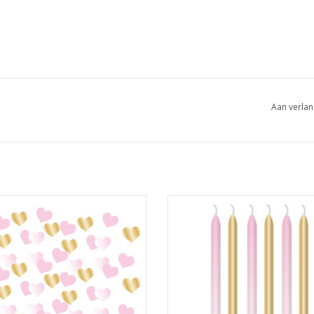
Aan verlan
 1e verjaardag hart confetti baby
Amscan verjaardag kaarsen XL ro
roze/goud 14 gram
6-delig
EVOEGEN AAN WINKELWAGEN
TOEVOEGEN AAN WINKELWA