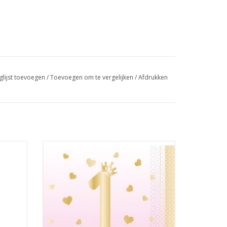
glijst toevoegen
/
Toevoegen om te vergelijken
/
Afdrukken
ze/goud
Amscan 1e verjaardag servetten
roze/goud 16 stuks
GEN
TOEVOEGEN AAN WINKELWAGEN