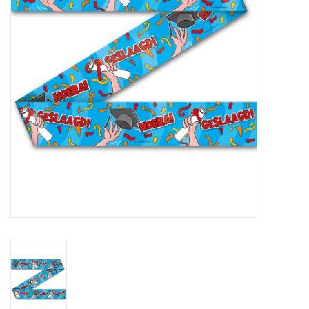
Cadeaus
Schmink&beauty
Accessoires