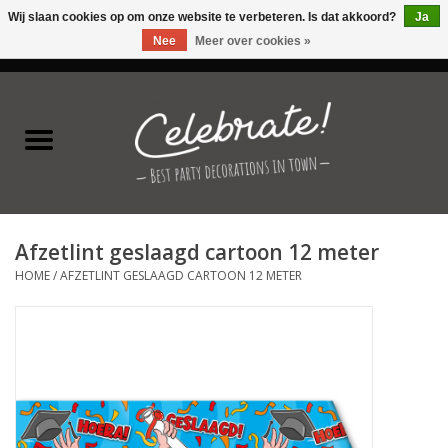
Wij slaan cookies op om onze website te verbeteren. Is dat akkoord?
Ja
Nee
Meer over cookies »
0 Artikelen - €0,00
Home
Latex ballonnen
Folie ballonnen
Afzetlint geslaagd cartoon 12 meter
Verjaardag thema's
HOME
/
AFZETLINT GESLAAGD CARTOON 12 METER
Feestversiering
Speciale momenten
Kinderfeestjes