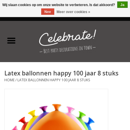
Wij slaan cookies op om onze website te verbeteren. Is dat akkoord?
Ja
Nee
Meer over cookies »
0 Artikelen - €0,00
Home
Latex ballonnen
Folie ballonnen
Latex ballonnen happy 100 jaar 8 stuks
Verjaardag thema's
HOME
/
LATEX BALLONNEN HAPPY 100 JAAR 8 STUKS
Feestversiering
Speciale momenten
Kinderfeestjes