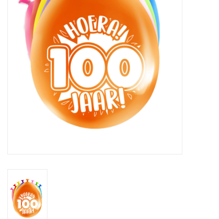
Cadeaus
Schmink&beauty
Accessoires