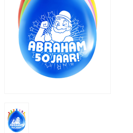
Cadeaus
Schmink&beauty
Accessoires