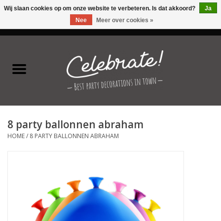
Wij slaan cookies op om onze website te verbeteren. Is dat akkoord?
Ja
Nee
Meer over cookies »
0 Artikelen - €0,00
Home
Latex ballonnen
Folie ballonnen
8 party ballonnen abraham
Verjaardag thema's
HOME
/
8 PARTY BALLONNEN ABRAHAM
Feestversiering
Speciale momenten
Kinderfeestjes